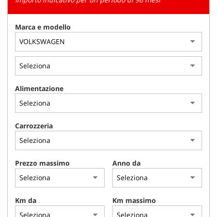
tracciamento
che
adottiamo
Marca e modello
per
offrire
le
funzionalità
e
svolgere
Alimentazione
le
attività
di
seguito
Carrozzeria
descritte.
Per
ottenere
maggiori
Prezzo massimo
Anno da
informazioni
sull'utilità
e
sul
Km da
Km massimo
funzionamento
di