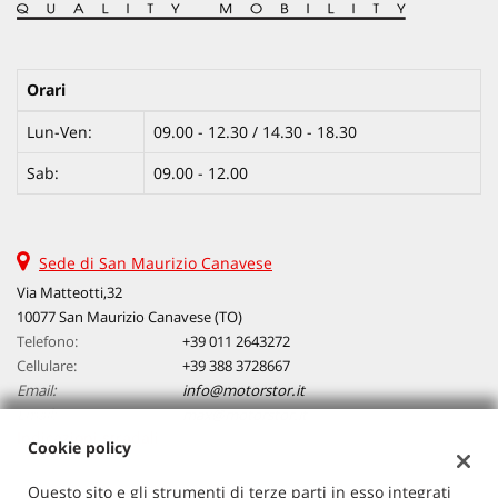
d'emergenza assistita • Freno di stazionamento elettrico • Hill
holder • Immobilizzatore elettronico • Isofix • Limitatore di
velocità • Luci diurne • Luci diurne LED • Monitoraggio pressione
pneumatici • Park Distance Control • Pneumatici da neve •
Orari
Pneumatici estivi • Riconoscimento dei segnali stradali • Schermo
multifunzione interamente digitale • Sedile posteriore sdoppiato •
Lun-Ven:
Sensore di luce • Sensore di pioggia • Sensori di parcheggio
09.00 - 12.30 / 14.30 - 18.30
anteriori • Sensori di parcheggio posteriori • Servosterzo • Sistema
Sab:
09.00 - 12.00
di riconoscimento della stanchezza • Specchietti laterali elettrici •
Specchietto retrovisore con funzione antiabbagliamento •
Start/Stop Automatico • Supporto lombare • Touch screen •
Trazione integrale • USB • Vetri oscurati • Vivavoce • Volante in
pelle • Volante multifunzione
Sede di San Maurizio Canavese
Via Matteotti,32
10077 San Maurizio Canavese (TO)
Telefono:
+39 011 2643272
Cellulare:
+39 388 3728667
Email:
info@motorstor.it
Email:
max@motorstor.it
Indicazioni stradali
Cookie policy
Questo sito e gli strumenti di terze parti in esso integrati