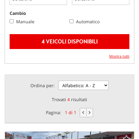
questi
strumenti
Cambio
di
Manuale
Automatico
tracciamento
si
rimanda
4 VEICOLI DISPONIBILI
alla
cookie
policy.
Mostra tutti
Puoi
rivedere
e
modificare
Ordina per:
le
tue
scelte
Trovati
4
risultati
in
qualsiasi
Pagina:
1 di 1
momento.