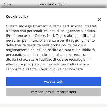
Email:
info@motorstor.it
Email:
max@motorstor.it
Indicazioni stradali
Cookie policy
Questo sito e gli strumenti di terze parti in esso integrati
trattano dati personali (es. dati di navigazione o indirizzi
Dati fiscali:
IP) e fanno uso di Cookie, Pixel, Tags o altri identificatori
MOTORSTOR SRL
necessari per il funzionamento e per il raggiungimento
Via Matteotti ,32, San Maurizio Canavese (TO)
delle finalità descritte nella cookie policy, tra cui il
C.F/P.IVA:
11240080017
miglioramento delle funzionalità del sito e la pubblicità
Registro delle imprese:
TO
personalizzata. Cliccando sul pulsante Accetta Tutti
dichiari di accettare l'utilizzo di queste tecnologie. In
alternativa puoi personalizzare le tue scelte tramite
l'apposito pulsante. Scopri di più e personalizza.
Accetta tutti
Copyright © 2026 GestionaleAuto.com S.r.l., Tutti i diritti
Personalizza le impostazioni
riservati -
Leggi l'informativa sulla privacy
-
Cookie Policy
Sito creato da:
GestionaleAuto.com