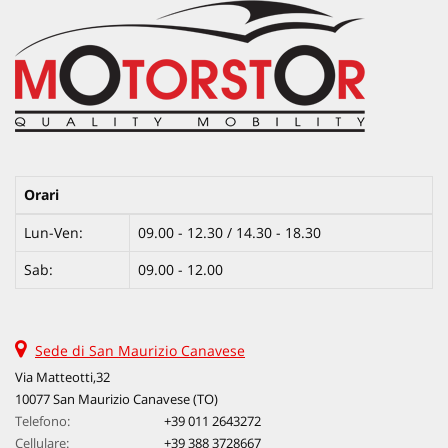
Salva
le
impostazioni
Orari
Lun-Ven:
09.00 - 12.30 / 14.30 - 18.30
Sab:
09.00 - 12.00
Sede di San Maurizio Canavese
Via Matteotti,32
10077 San Maurizio Canavese (TO)
Telefono:
+39 011 2643272
Cellulare:
+39 388 3728667