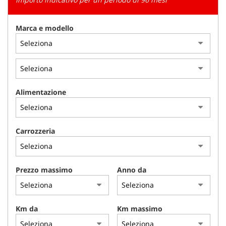
tracciamento
che
adottiamo
Marca e modello
per
offrire
le
funzionalità
e
svolgere
Alimentazione
le
attività
di
seguito
Carrozzeria
descritte.
Per
ottenere
maggiori
Prezzo massimo
Anno da
informazioni
sull'utilità
e
sul
Km da
Km massimo
funzionamento
di