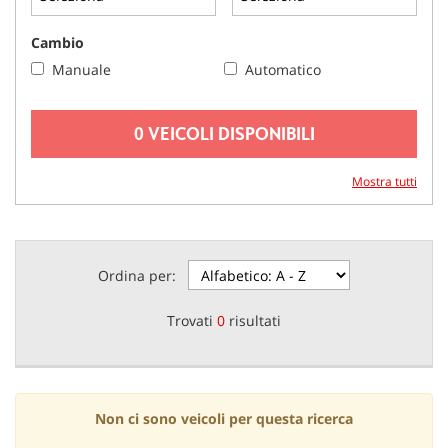
questi
strumenti
Cambio
di
Manuale
Automatico
tracciamento
si
rimanda
0 VEICOLI DISPONIBILI
alla
cookie
policy.
Mostra tutti
Puoi
rivedere
e
modificare
Ordina per:
le
tue
scelte
Trovati
0
risultati
in
qualsiasi
momento.
Non ci sono veicoli per questa ricerca