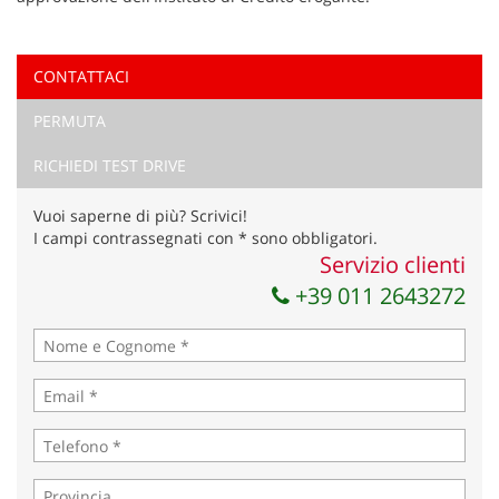
CONTATTACI
Ho letto e accetto
l'informativa privacy
*
PERMUTA
Acconsento al trattamento dei miei dati per finalità di
marketing
RICHIEDI TEST DRIVE
Invia la tua richiesta
Vuoi saperne di più? Scrivici!
I campi contrassegnati con * sono obbligatori.
Servizio clienti
+39 011 2643272