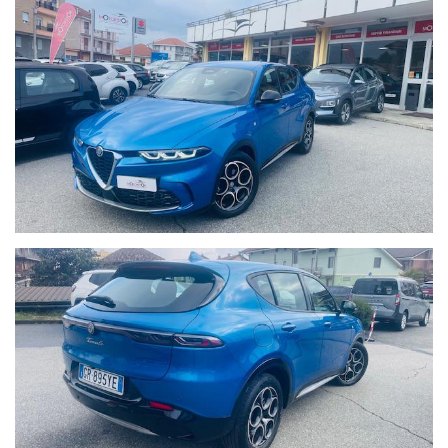
MOTORSTOR DAL 2014 E' "QUALITY MOBILITY" E TI OFFRE
VARIE SOLUZIONI FINANZIARIE ED ASSICURATIVE, ALLE
MIGLIORI CONDIZIONI DI MERCATO
AUTO REALMENTE DISPONIBILE PRESSO IL NOSTRO
SHOWROOM
Valutiamo la tua permuta.
Si prega di verificare personalmente la presenza degli
optionals indicati sull'annuncio, che non costituisce in ogni
caso vincolo contrattuale.