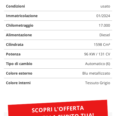
questi
Condizioni
usato
strumenti
di
Immatricolazione
01/2024
tracciamento
Chilometraggio
17.000
si
rimanda
Alimentazione
Diesel
alla
cookie
Cilindrata
1598 Cm³
policy.
Puoi
Potenza
96 KW / 131 CV
rivedere
e
Tipo di cambio
Automatico (6)
modificare
le
Colore esterno
Blu metallizzato
tue
scelte
Colore interni
Tessuto Grigio
in
qualsiasi
momento.
SCOPRI L'OFFERTA