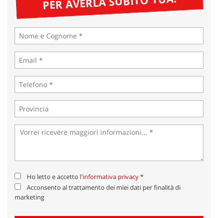
PER AVERLA SUBITO TUA!
tta
ti
mpre
Cookie necessari
litato
Cookie delle preferenze
Cookie per il miglioramento dell'esperienza utente
Cookie analitici
Cookie di marketing
Leggi
Ho letto e accetto
l'informativa privacy
*
la
Acconsento al trattamento dei miei dati per finalità di
cookie
marketing
policy