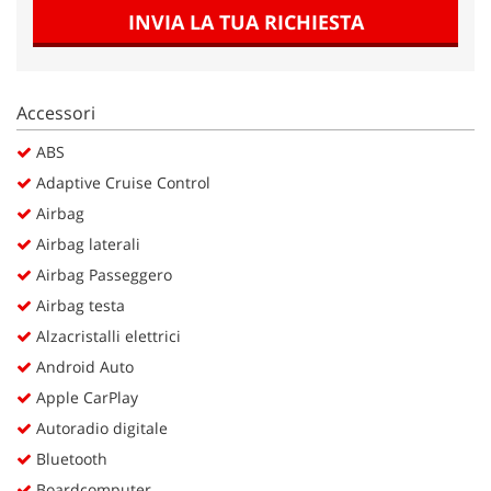
Salva
INVIA LA TUA RICHIESTA
le
impostazioni
Accessori
ABS
Adaptive Cruise Control
Airbag
Airbag laterali
Airbag Passeggero
Airbag testa
Alzacristalli elettrici
Android Auto
Apple CarPlay
Autoradio digitale
Bluetooth
Boardcomputer