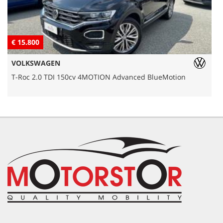
€ 15.800
€
VOLKSWAGEN
T-Roc 2.0 TDI 150cv 4MOTION Advanced BlueMotion