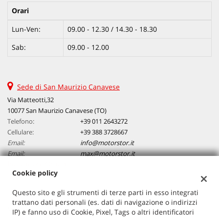
Orari
Lun-Ven:
09.00 - 12.30 / 14.30 - 18.30
Sab:
09.00 - 12.00
Sede di San Maurizio Canavese
Via Matteotti,32
10077 San Maurizio Canavese (TO)
Telefono:
+39 011 2643272
Cellulare:
+39 388 3728667
Email:
info@motorstor.it
Email:
max@motorstor.it
Indicazioni stradali
Cookie policy
Questo sito e gli strumenti di terze parti in esso integrati
Dati fiscali:
trattano dati personali (es. dati di navigazione o indirizzi
MOTORSTOR SRL
IP) e fanno uso di Cookie, Pixel, Tags o altri identificatori