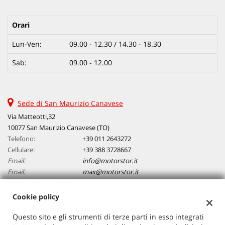
questi
strumenti
Orari
di
tracciamento
Lun-Ven:
09.00 - 12.30 / 14.30 - 18.30
si
rimanda
Sab:
09.00 - 12.00
alla
cookie
policy.
Puoi
Sede di San Maurizio Canavese
rivedere
Via Matteotti,32
e
10077 San Maurizio Canavese (TO)
modificare
Telefono:
+39 011 2643272
le
Cellulare:
tue
+39 388 3728667
scelte
Email:
info@motorstor.it
in
Email:
max@motorstor.it
qualsiasi
Indicazioni stradali
momento.
Cookie policy
Questo sito e gli strumenti di terze parti in esso integrati
Dati fiscali: